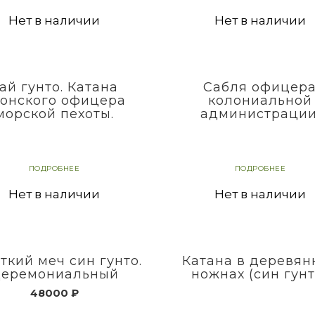
Нет в наличии
Нет в наличии
ай гунто. Катана
Сабля офицер
онского офицера
колониальной
морской пехоты.
администрации
ПОДРОБНЕЕ
ПОДРОБНЕЕ
Нет в наличии
Нет в наличии
ткий меч син гунто.
Катана в деревян
еремониальный
ножнах (син гунт
48000
₽