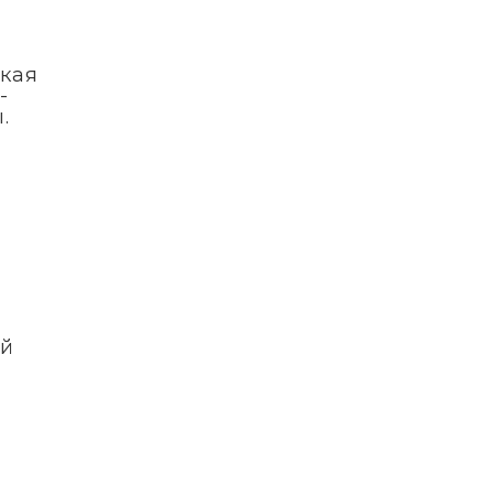
кая
-
.
ой