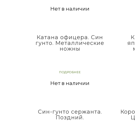
Нет в наличии
Катана офицера. Син
К
гунто. Металлические
яп
ножны
ПОДРОБНЕЕ
Нет в наличии
Син-гунто сержанта.
Коро
Поздний.
Ц