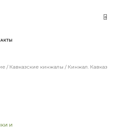
0
ТАКТЫ
ие
/
Кавказские кинжалы
/ Кинжал. Кавказ
ки и