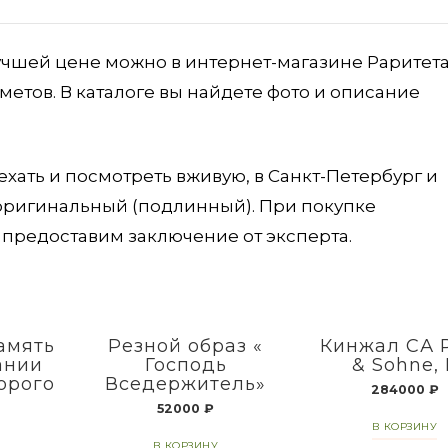
учшей цене можно в интернет-магазине Раритета
етов. В каталоге вы найдете фото и описание
хать и посмотреть вживую, в Санкт-Петербург и
 оригинальный (подлинный). При покупке
предоставим заключение от эксперта.
амять
Резной образ «
Кинжал СА 
ании
Господь
& Sohne, 
орого
Вседержитель»
284000
₽
52000
₽
В КОРЗИНУ
В КОРЗИНУ