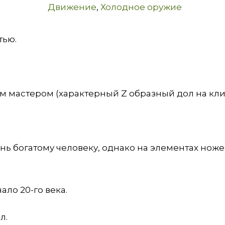
Движение
,
Холодное оружие
тью.
им мастером (характерный Z образный дол на кл
нь богатому человеку, однако на элементах нож
ало 20-го века.
л.