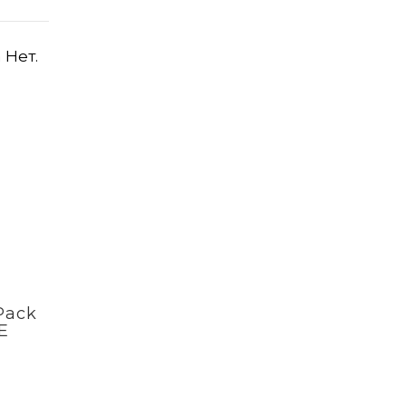
 Нет.
Pack
E