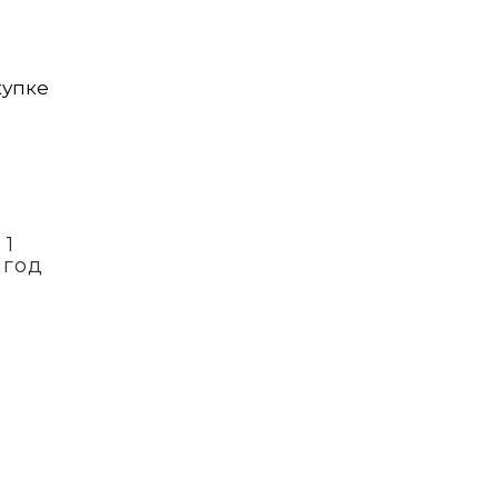
купке
 1
 год