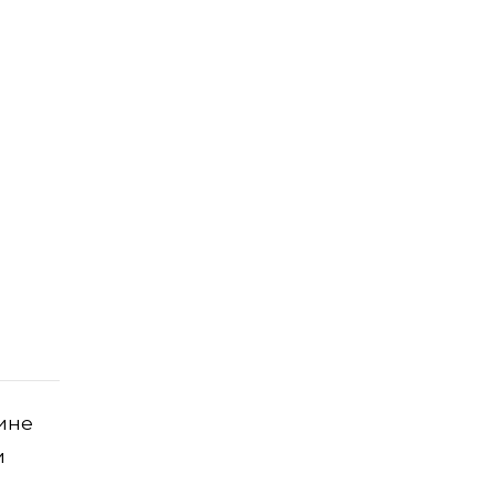
ине
и