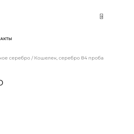
0
ТАКТЫ
ное серебро
/ Кошелек, серебро 84 проба
о
е