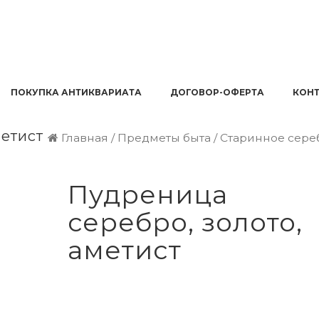
ПОКУПКА АНТИКВАРИАТА
ДОГОВОР-ОФЕРТА
КОН
метист
Главная
/
Предметы быта
/
Старинное сере
Пудреница
серебро, золото,
аметист