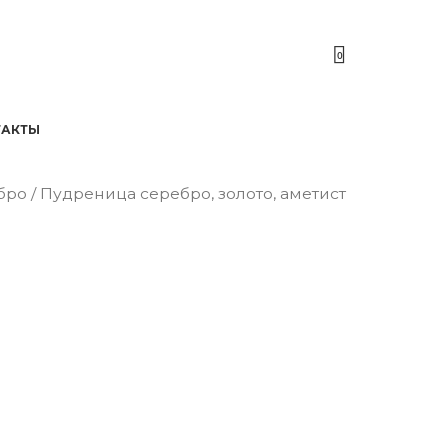
0
ТАКТЫ
бро
/ Пудреница серебро, золото, аметист