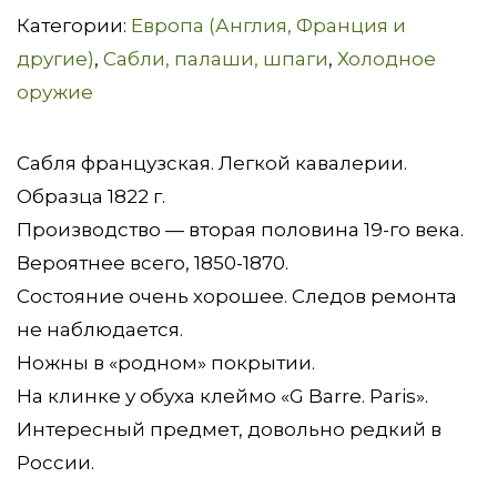
Сабля
Категории:
Европа (Англия, Франция и
легкой
другие)
,
Сабли, палаши, шпаги
,
Холодное
кавалерии.
оружие
обр.
1822.
Сабля французская. Легкой кавалерии.
Франция
Образца 1822 г.
Производство — вторая половина 19-го века.
Вероятнее всего, 1850-1870.
Состояние очень хорошее. Следов ремонта
не наблюдается.
Ножны в «родном» покрытии.
На клинке у обуха клеймо «G Barre. Paris».
Интересный предмет, довольно редкий в
России.