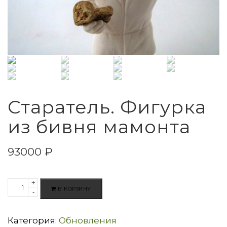
Старатель. Фигурка
из бивня мамонта
93000
₽
+
Количество
В КОРЗИНУ
-
товара
Старатель.
Категория:
Обновления