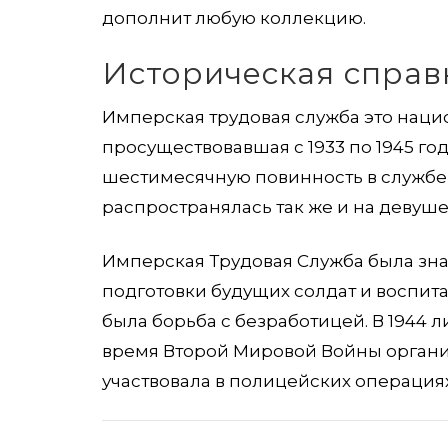
дополнит любую коллекцию.
Историческая справ
Имперская трудовая служба это наци
просуществовавшая с 1933 по 1945 го
шестимесячную повинность в службе 
распространялась так же и на девуше
Имперская Трудовая Служба была зна
подготовки будущих солдат и воспит
была борьба с безработицей. В 1944
время Второй Мировой Войны организ
участвовала в полицейских операциях