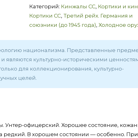
Категорий:
Кинжалы СС
,
Кортики и ки
Кортики СС
,
Третий рейх. Германия и
союзники (до 1945 года)
,
Холодное ор
еологию национализма. Представленные предм
и являются культурно-историческими ценностям
только для коллекционирования, культурно-
учных целей.
бы. Унтер-офицерский. Хорошее состояние, кожа
а редкий. В хорошем состоянии — особенно. Пр