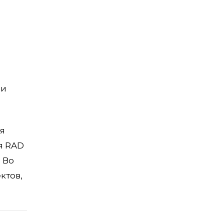
ии
ля
я RAD
 Во
ктов,