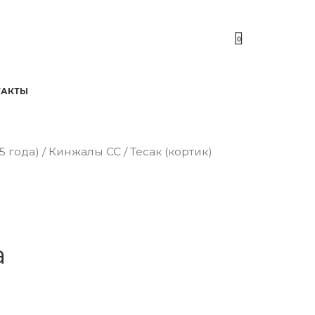
0
ТАКТЫ
5 года)
/
Кинжалы СС
/ Тесак (кортик)
а