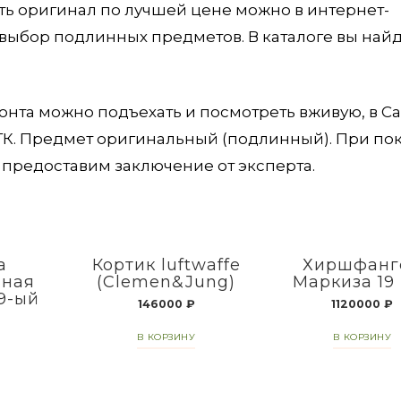
ить оригинал по лучшей цене можно в интернет-
 выбор подлинных предметов. В каталоге вы най
ронта можно подъехать и посмотреть вживую, в Са
 ТК. Предмет оригинальный (подлинный). При по
предоставим заключение от эксперта.
а
Кортик luftwaffe
Хиршфанг
вная
(Clemen&Jung)
Маркиза 19
9-ый
146000
₽
1120000
₽
В КОРЗИНУ
В КОРЗИНУ