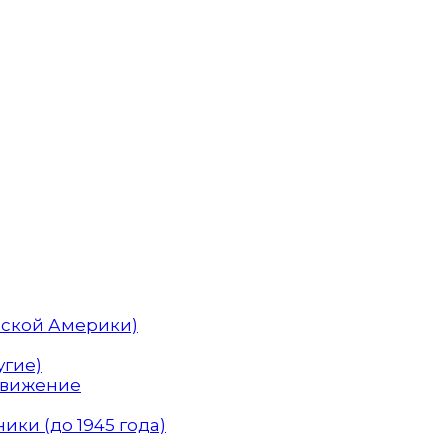
нской Америки)
угие)
Движение
ики (до 1945 года)