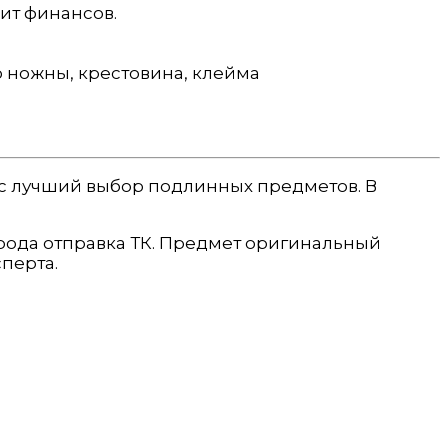
ит финансов.
то ножны, крестовина, клейма
нас лучший выбор подлинных предметов. В
города отправка ТК. Предмет оригинальный
перта.