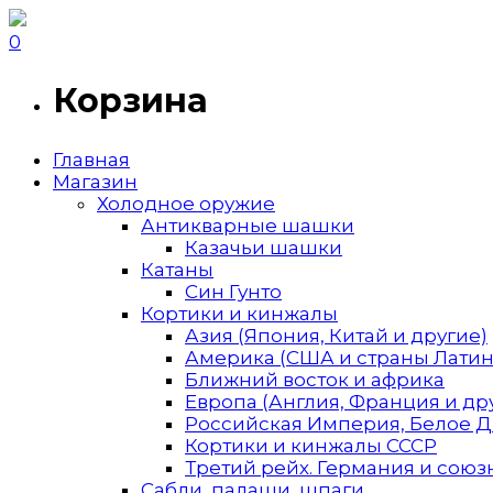
0
Корзина
Главная
Магазин
Холодное оружие
Антикварные шашки
Казачьи шашки
Катаны
Син Гунто
Кортики и кинжалы
Азия (Япония, Китай и другие)
Америка (США и страны Лати
Ближний восток и африка
Европа (Англия, Франция и др
Российская Империя, Белое 
Кортики и кинжалы СССР
Третий рейх. Германия и союзн
Сабли, палаши, шпаги