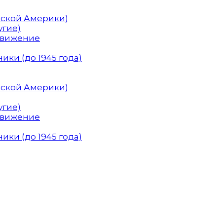
нской Америки)
угие)
Движение
ики (до 1945 года)
нской Америки)
угие)
Движение
ики (до 1945 года)