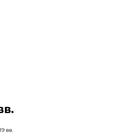
вв.
9 вв.