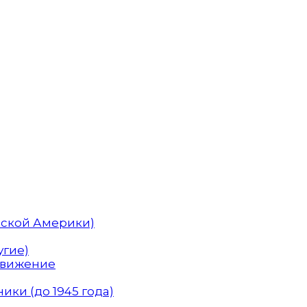
нской Америки)
угие)
Движение
ики (до 1945 года)