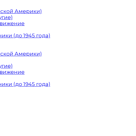
нской Америки)
угие)
Движение
ики (до 1945 года)
нской Америки)
угие)
Движение
ики (до 1945 года)