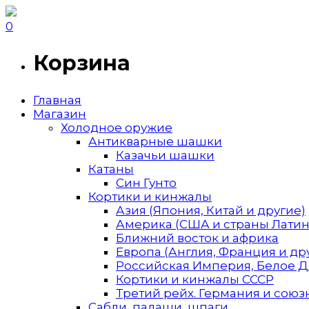
0
Корзина
Главная
Магазин
Холодное оружие
Антикварные шашки
Казачьи шашки
Катаны
Син Гунто
Кортики и кинжалы
Азия (Япония, Китай и другие)
Америка (США и страны Лати
Ближний восток и африка
Европа (Англия, Франция и др
Российская Империя, Белое 
Кортики и кинжалы СССР
Третий рейх. Германия и союзн
Сабли, палаши, шпаги